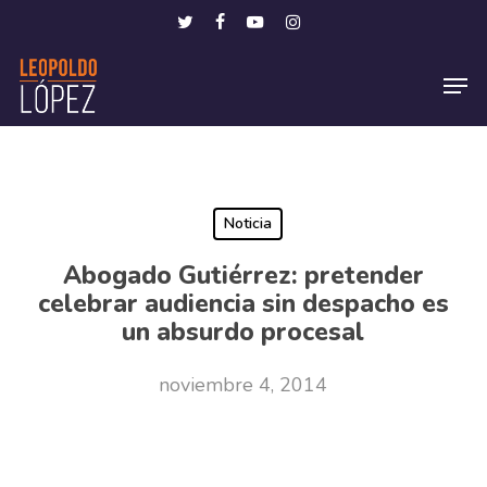
Skip
Menu
twitter
facebook
youtube
instagram
to
Men
main
content
Noticia
Abogado Gutiérrez: pretender
celebrar audiencia sin despacho es
un absurdo procesal
noviembre 4, 2014