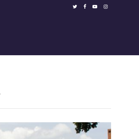
Menu
twitter
facebook
youtube
instagram
.