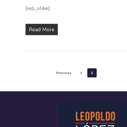
[wp_ulike]
Read More
Previous
1
2