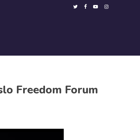
Menu
twitter
facebook
youtube
instagram
 Oslo Freedom Forum