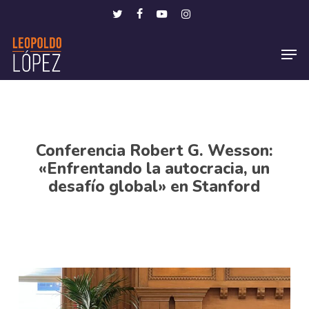
Skip
Menu
twitter
facebook
youtube
instagram
to
Men
main
content
Conferencia Robert G. Wesson:
«Enfrentando la autocracia, un
desafío global» en Stanford